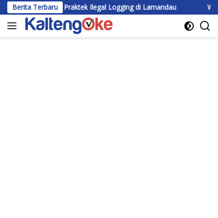
Langsung
Ada Lagi Praktek Ilegal Logging di Lamandau
Berita Terbaru
Wabup Katinga
ke
konten