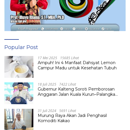
Popular Post
17 Mei 2025
15685 Lihat
Ampuh! Ini 4 Manfaat Dahsyat Lemon
Campur Madu untuk Kesehatan Tubuh
18 Juli 2025
7422 Lihat
Gubernur Kalteng Soroti Pemborosan
Anggaran Jalan Kuala Kurun–Palangka
Raya, Hampir Tembus Rp 800 Miliar
31 Juli 2024
5691 Lihat
Murung Raya Akan Jadi Penghasil
Komoditi Kakao