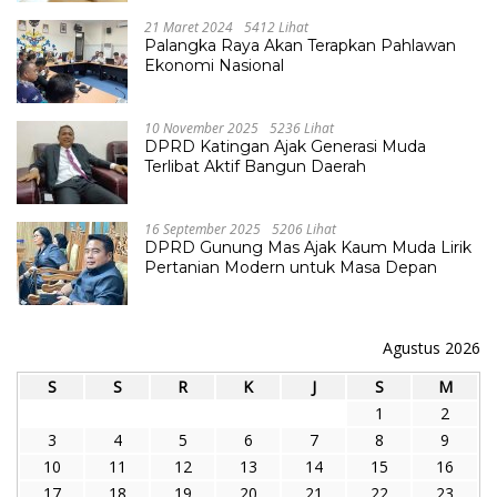
21 Maret 2024
5412 Lihat
Palangka Raya Akan Terapkan Pahlawan
Ekonomi Nasional
10 November 2025
5236 Lihat
DPRD Katingan Ajak Generasi Muda
Terlibat Aktif Bangun Daerah
16 September 2025
5206 Lihat
DPRD Gunung Mas Ajak Kaum Muda Lirik
Pertanian Modern untuk Masa Depan
Agustus 2026
S
S
R
K
J
S
M
1
2
3
4
5
6
7
8
9
10
11
12
13
14
15
16
17
18
19
20
21
22
23