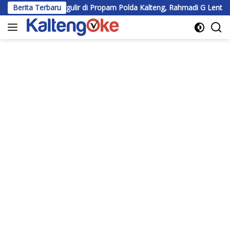
Langsung
ergulir di Propam Polda Kalteng, Rahmadi G Lentam Jalani Klarifi
Berita Terbaru
ke
konten