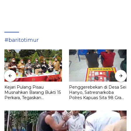
#baritotimur
Kejari Pulang Pisau
Penggerebekan di Desa Sei
Musnahkan Barang Bukti 15
Hanyo, Satresnarkoba
Perkara, Tegaskan
Polres Kapuas Sita 98 Gram
Komitmen Eksekusi
Sabu
Hukum