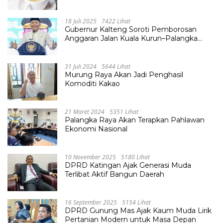
18 Juli 2025
7422 Lihat
Gubernur Kalteng Soroti Pemborosan
Anggaran Jalan Kuala Kurun–Palangka
Raya, Hampir Tembus Rp 800 Miliar
31 Juli 2024
5644 Lihat
Murung Raya Akan Jadi Penghasil
Komoditi Kakao
21 Maret 2024
5351 Lihat
Palangka Raya Akan Terapkan Pahlawan
Ekonomi Nasional
10 November 2025
5180 Lihat
DPRD Katingan Ajak Generasi Muda
Terlibat Aktif Bangun Daerah
16 September 2025
5154 Lihat
DPRD Gunung Mas Ajak Kaum Muda Lirik
Pertanian Modern untuk Masa Depan