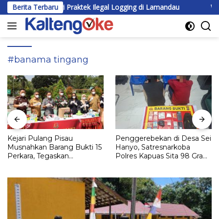
Langsung
 Ada Lagi Praktek Ilegal Logging di Lamandau
Berita Terbaru
Wabup Kating
ke
konten
#banama tingang
Kejari Pulang Pisau
Penggerebekan di Desa Sei
Musnahkan Barang Bukti 15
Hanyo, Satresnarkoba
Perkara, Tegaskan
Polres Kapuas Sita 98 Gram
Komitmen Eksekusi
Sabu
Hukum