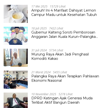
17 Mei 2025
15729 Lihat
Ampuh! Ini 4 Manfaat Dahsyat Lemon
Campur Madu untuk Kesehatan Tubuh
18 Juli 2025
7422 Lihat
Gubernur Kalteng Soroti Pemborosan
Anggaran Jalan Kuala Kurun–Palangka
Raya, Hampir Tembus Rp 800 Miliar
31 Juli 2024
5734 Lihat
Murung Raya Akan Jadi Penghasil
Komoditi Kakao
21 Maret 2024
5455 Lihat
Palangka Raya Akan Terapkan Pahlawan
Ekonomi Nasional
10 November 2025
5278 Lihat
DPRD Katingan Ajak Generasi Muda
Terlibat Aktif Bangun Daerah