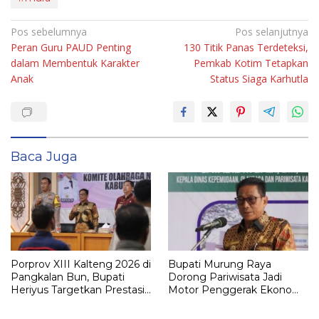
Navigasi
Pos sebelumnya
Pos selanjutnya
Peran Guru PAUD Penting
130 Titik Panas Terdeteksi,
pos
dalam Membentuk Karakter
Pemkab Kotim Tetapkan
Anak
Status Siaga Karhutla
Baca Juga
Porprov XIII Kalteng 2026 di
Bupati Murung Raya
Pangkalan Bun, Bupati
Dorong Pariwisata Jadi
Heriyus Targetkan Prestasi
Motor Penggerak Ekonomi
Realistis untuk Murung
Daerah
Raya