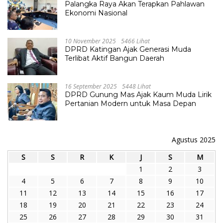
Palangka Raya Akan Terapkan Pahlawan
Ekonomi Nasional
10 November 2025
5466 Lihat
DPRD Katingan Ajak Generasi Muda
Terlibat Aktif Bangun Daerah
16 September 2025
5448 Lihat
DPRD Gunung Mas Ajak Kaum Muda Lirik
Pertanian Modern untuk Masa Depan
Agustus 2025
S
S
R
K
J
S
M
1
2
3
4
5
6
7
8
9
10
11
12
13
14
15
16
17
18
19
20
21
22
23
24
25
26
27
28
29
30
31