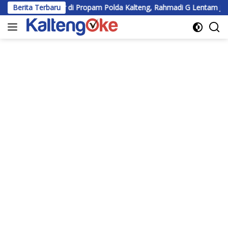
Langsung
lir di Propam Polda Kalteng, Rahmadi G Lentam Jalani Klarifikasi
Berita Terbaru
ke
konten