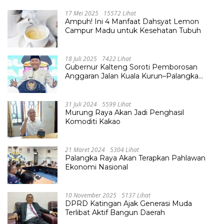
17 Mei 2025
15572 Lihat
Ampuh! Ini 4 Manfaat Dahsyat Lemon
Campur Madu untuk Kesehatan Tubuh
18 Juli 2025
7422 Lihat
Gubernur Kalteng Soroti Pemborosan
Anggaran Jalan Kuala Kurun–Palangka
Raya, Hampir Tembus Rp 800 Miliar
31 Juli 2024
5599 Lihat
Murung Raya Akan Jadi Penghasil
Komoditi Kakao
21 Maret 2024
5304 Lihat
Palangka Raya Akan Terapkan Pahlawan
Ekonomi Nasional
10 November 2025
5137 Lihat
DPRD Katingan Ajak Generasi Muda
Terlibat Aktif Bangun Daerah