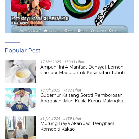
Popular Post
17 Mei 2025
15903 Lihat
Ampuh! Ini 4 Manfaat Dahsyat Lemon
Campur Madu untuk Kesehatan Tubuh
18 Juli 2025
7422 Lihat
Gubernur Kalteng Soroti Pemborosan
Anggaran Jalan Kuala Kurun–Palangka
Raya, Hampir Tembus Rp 800 Miliar
31 Juli 2024
5889 Lihat
Murung Raya Akan Jadi Penghasil
Komoditi Kakao