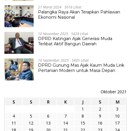
21 Maret 2024
5616 Lihat
Palangka Raya Akan Terapkan Pahlawan
Ekonomi Nasional
10 November 2025
5428 Lihat
DPRD Katingan Ajak Generasi Muda
Terlibat Aktif Bangun Daerah
16 September 2025
5405 Lihat
DPRD Gunung Mas Ajak Kaum Muda Lirik
Pertanian Modern untuk Masa Depan
Oktober 2021
S
S
R
K
J
S
M
1
2
3
4
5
6
7
8
9
10
11
12
13
14
15
16
17
18
19
20
21
22
23
24