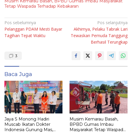
Musim Kemarau Basah, BPBD Gumas Imbau Masyarakat
Tetap Waspada Terhadap Kebakaran
Navigasi
Pos sebelumnya
Pos selanjutnya
Pelanggan PDAM Mesti Bayar
Akhirnya, Pelaku Tabrak Lari
pos
Tagihan Tepat Waktu
Tewaskan Pemuda Tanggung
Berhasil Terungkap
3
Baca Juga
Jaya S Monong Hadiri
Musim Kemarau Basah,
Muscab Ikatan Dokter
BPBD Gumas Imbau
Indonesia Gunung Mas,
Masyarakat Tetap Waspada