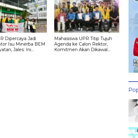
 Dipercaya Jadi
Mahasiswa UPR Titip Tujuh
ator Isu Minerba BEM
Agenda ke Calon Rektor,
atan, Jales: Ini
Komitmen Akan Dikawal
untuk Kawal
Sejak 100 Hari Pertama
angan Nasional
Pop