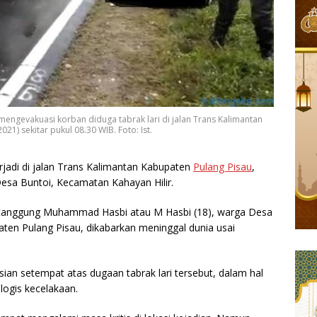
ngevakuasi korban diduga tabrak lari di jalan Trans Kalimantan
21) sekitar pukul 08.30 WIB. Foto: Ist.
erjadi di jalan Trans Kalimantan Kabupaten
Pulang Pisau
,
Desa Buntoi, Kecamatan Kahayan Hilir.
 tanggung Muhammad Hasbi atau M Hasbi (18), warga Desa
ten Pulang Pisau, dikabarkan meninggal dunia usai
sian setempat atas dugaan tabrak lari tersebut, dalam hal
ologis kecelakaan.