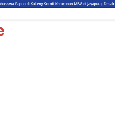
alteng Soroti Keracunan MBG di Jayapura, Desak Program Dievaluasi