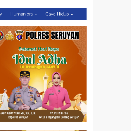
ty
Humaniora
Gaya Hidup