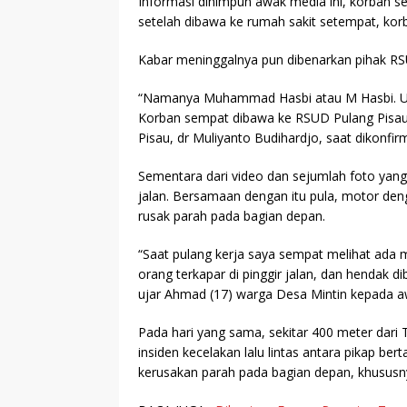
Informasi dihimpun awak media ini, korban s
setelah dibawa ke rumah sakit setempat, kor
Kabar meninggalnya pun dibenarkan pihak RS
“Namanya Muhammad Hasbi atau M Hasbi. Usi
Korban sempat dibawa ke RSUD Pulang Pisau,
Pisau, dr Muliyanto Budihardjo, saat dikonfi
Sementara dari video dan sejumlah foto yang 
jalan. Bersamaan dengan itu pula, motor deng
rusak parah pada bagian depan.
“Saat pulang kerja saya sempat melihat ada 
orang terkapar di pinggir jalan, dan hendak 
ujar Ahmad (17) warga Desa Mintin kepada aw
Pada hari yang sama, sekitar 400 meter dari 
insiden kecelakan lalu lintas antara pikap b
kerusakan parah pada bagian depan, khususny