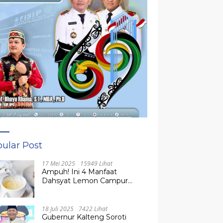
ular Post
17 Mei 2025
15949 Lihat
Ampuh! Ini 4 Manfaat
Dahsyat Lemon Campur
Madu untuk Kesehatan
Tubuh
18 Juli 2025
7422 Lihat
Gubernur Kalteng Soroti