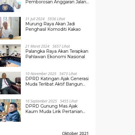
Pemborosan Anggaran Jalan
Kuala Kurun–Palangka Raya,
Hampir Tembus Rp 800 Miliar
31 Juli 2024
5936 Lihat
Murung Raya Akan Jadi
Penghasil Komoditi Kakao
21 Maret 2024
5657 Lihat
Palangka Raya Akan Terapkan
Pahlawan Ekonomi Nasional
10 November 2025
5473 Lihat
DPRD Katingan Ajak Generasi
Muda Terlibat Aktif Bangun
Daerah
16 September 2025
5455 Lihat
DPRD Gunung Mas Ajak
Kaum Muda Lirik Pertanian
Modern untuk Masa Depan
Oktober 2021