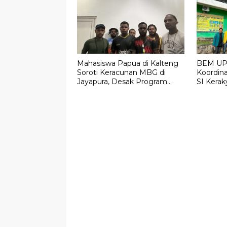
Mahasiswa Papua di Kalteng
BEM UPR
Soroti Keracunan MBG di
Koordin
Jayapura, Desak Program
SI Keraky
Dievaluasi Total
Amanah 
Pertamb