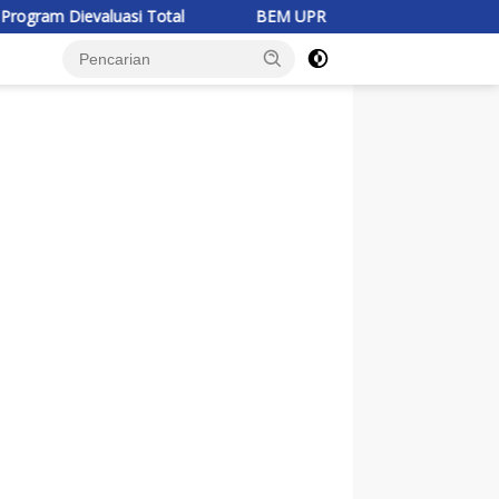
 Total
BEM UPR Dipercaya Jadi Koordinator Isu Minerba BE