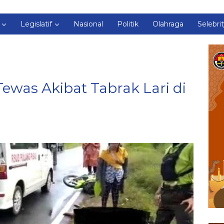
Legislatif
Nasional
Politik
Olahraga
Selebri
as Akibat Tabrak Lari di