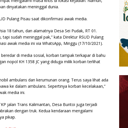
empat mengalami masa kritis di lokasi kejadian. Namun,
ban dinyatakan meninggal dunia.
UD Pulang Pisau saat dikonfirmasi awak media.
a 18 tahun, dan alamatnya Desa Sei Pudak, RT 01.
 tapi sudah meninggal pak,” kata Direktur RSUD Pulang
rmasi awak media ini via WhatsApp, Minggu (17/10/2021).
beredar di media sosial, korban tampak terkapar di bahu
an nopol KH 1358 JC yang diduga milik korban terlihat
mobil ambulans dan kerumunan orang. Terus saya lihat ada
dibawa ke dalam ambulans. Sepertinya korban kecelakaan,”
ak media ini.
TKP jalan Trans Kalimantan, Desa Buntoi juga terjadi
ertabrakan dengan truk. Kedua kendaraan mengalami
a pikap.