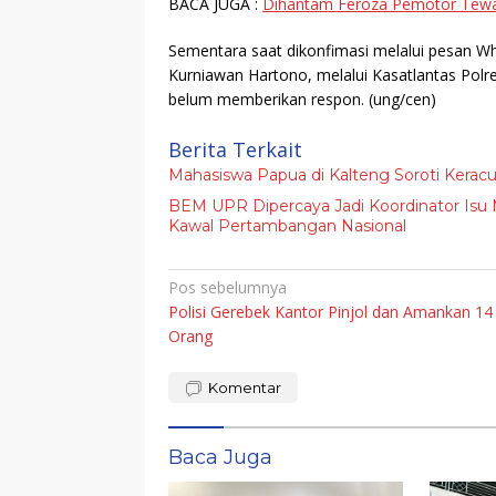
BACA JUGA :
Dihantam Feroza Pemotor Tewa
Sementara saat dikonfimasi melalui pesan W
Kurniawan Hartono, melalui Kasatlantas Polre
belum memberikan respon.
(ung/cen)
Berita Terkait
Mahasiswa Papua di Kalteng Soroti Keracu
BEM UPR Dipercaya Jadi Koordinator Isu 
Kawal Pertambangan Nasional
Navigasi
Pos sebelumnya
Polisi Gerebek Kantor Pinjol dan Amankan 14
pos
Orang
Komentar
Baca Juga