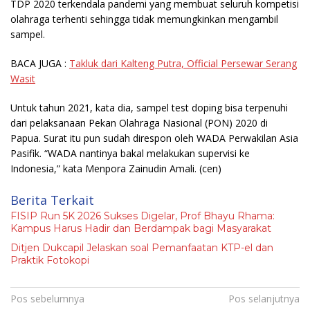
TDP 2020 terkendala pandemi yang membuat seluruh kompetisi
olahraga terhenti sehingga tidak memungkinkan mengambil
sampel.
BACA JUGA :
Takluk dari Kalteng Putra, Official Persewar Serang
Wasit
Untuk tahun 2021, kata dia, sampel test doping bisa terpenuhi
dari pelaksanaan Pekan Olahraga Nasional (PON) 2020 di
Papua. Surat itu pun sudah direspon oleh WADA Perwakilan Asia
Pasifik. “WADA nantinya bakal melakukan supervisi ke
Indonesia,” kata Menpora Zainudin Amali.
(cen)
Berita Terkait
FISIP Run 5K 2026 Sukses Digelar, Prof Bhayu Rhama:
Kampus Harus Hadir dan Berdampak bagi Masyarakat
Ditjen Dukcapil Jelaskan soal Pemanfaatan KTP-el dan
Praktik Fotokopi
Navigasi
Pos sebelumnya
Pos selanjutnya