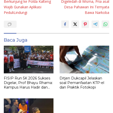
Berkunjung ke Polda Kalteng
Digeledah di Wisma, Pria asal
pos
Wajib Gunakan Aplikasi
Desa Pahawan Ini Ternyata
PeduliLindungi
Bawa Narkoba
Baca Juga
FISIP Run 5K 2026 Sukses
Ditjen Dukcapil Jelaskan
Digelar, Prof Bhayu Rhama:
soal Pemanfaatan KTP-el
Kampus Harus Hadir dan
dan Praktik Fotokopi
Berdampak bagi
Masyarakat