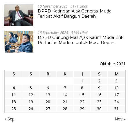
10 November 2025
5171 Lihat
DPRD Katingan Ajak Generasi Muda
Terlibat Aktif Bangun Daerah
16 September 2025
5144 Lihat
DPRD Gunung Mas Ajak Kaum Muda Lirik
Pertanian Modern untuk Masa Depan
Oktober 2021
S
S
R
K
J
S
M
1
2
3
4
5
6
7
8
9
10
11
12
13
14
15
16
17
18
19
20
21
22
23
24
25
26
27
28
29
30
31
« Sep
Nov »