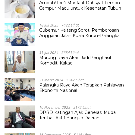
Ampuh! Ini 4 Manfaat Dahsyat Lemon
Campur Madu untuk Kesehatan Tubuh
18 Juli 2025
7422 Lihat
Gubernur Kalteng Soroti Pemborosan
Anggaran Jalan Kuala Kurun–Palangka
Raya, Hampir Tembus Rp 800 Miliar
31 Juli 2024
5634 Lihat
Murung Raya Akan Jadi Penghasil
Komoditi Kakao
21 Maret 2024
5342 Lihat
Palangka Raya Akan Terapkan Pahlawan
Ekonomi Nasional
10 November 2025
5172 Lihat
DPRD Katingan Ajak Generasi Muda
Terlibat Aktif Bangun Daerah
16 September 2025
5145 Lihat