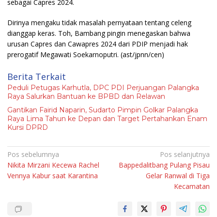
sebagai Capres 2024.
Dirinya mengaku tidak masalah pernyataan tentang celeng
dianggap keras. Toh, Bambang pingin menegaskan bahwa
urusan Capres dan Cawapres 2024 dari PDIP menjadi hak
prerogatif Megawati Soekarnoputri.
(ast/jpnn/cen)
Berita Terkait
Peduli Petugas Karhutla, DPC PDI Perjuangan Palangka
Raya Salurkan Bantuan ke BPBD dan Relawan
Gantikan Fairid Naparin, Sudarto Pimpin Golkar Palangka
Raya Lima Tahun ke Depan dan Target Pertahankan Enam
Kursi DPRD
Navigasi
Pos sebelumnya
Pos selanjutnya
Nikita Mirzani Kecewa Rachel
Bappedalitbang Pulang Pisau
pos
Vennya Kabur saat Karantina
Gelar Ranwal di Tiga
Kecamatan