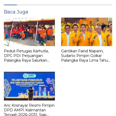
Baca Juga
Peduli Petugas Karhutla,
Gantikan Fairid Naparin,
DPC PDI Perjuangan
Sudarto Pimpin Golkar
Palangka Raya Salurkan
Palangka Raya Lima Tahun
Bantuan ke BPBD dan
ke Depan dan Target
Relawan
Pertahankan Enam Kursi
DPRD
Aric Krisnayar Resmi Pimpin
DPD AMPI Kalimantan
Tengah 2026–2031, Siap