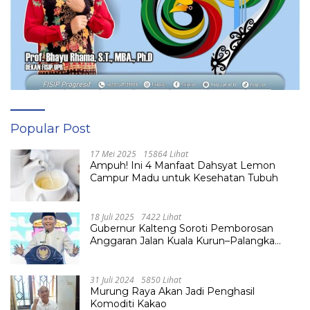
Popular Post
17 Mei 2025
15864 Lihat
Ampuh! Ini 4 Manfaat Dahsyat Lemon
Campur Madu untuk Kesehatan Tubuh
18 Juli 2025
7422 Lihat
Gubernur Kalteng Soroti Pemborosan
Anggaran Jalan Kuala Kurun–Palangka
Raya, Hampir Tembus Rp 800 Miliar
31 Juli 2024
5850 Lihat
Murung Raya Akan Jadi Penghasil
Komoditi Kakao