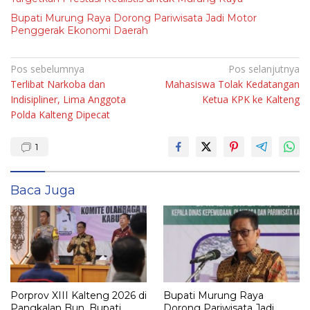
Bupati Murung Raya Dorong Pariwisata Jadi Motor
Penggerak Ekonomi Daerah
Navigasi
Pos sebelumnya
Pos selanjutnya
Terlibat Narkoba dan
Mahasiswa Tolak Kedatangan
pos
Indisipliner, Lima Anggota
Ketua KPK ke Kalteng
Polda Kalteng Dipecat
1
Baca Juga
Porprov XIII Kalteng 2026 di
Bupati Murung Raya
Pangkalan Bun, Bupati
Dorong Pariwisata Jadi