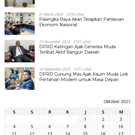
21 Maret 2024
5578 Lihat
Palangka Raya Akan Terapkan Pahlawan
Ekonomi Nasional
10 November 2025
5397 Lihat
DPRD Katingan Ajak Generasi Muda
Terlibat Aktif Bangun Daerah
16 September 2025
5373 Lihat
DPRD Gunung Mas Ajak Kaum Muda Lirik
Pertanian Modern untuk Masa Depan
Oktober 2021
S
S
R
K
J
S
M
1
2
3
4
5
6
7
8
9
10
11
12
13
14
15
16
17