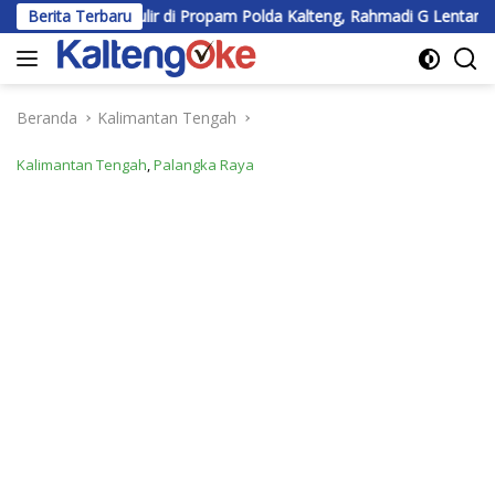
Langsung
ulir di Propam Polda Kalteng, Rahmadi G Lentam Jalani Klarifikasi
Berita Terbaru
ke
konten
Beranda
Kalimantan Tengah
Kalimantan Tengah
,
Palangka Raya