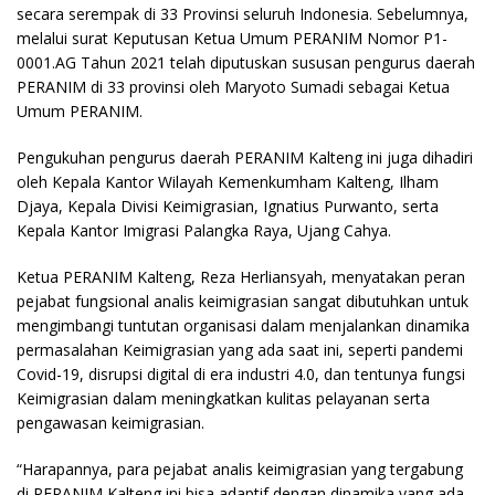
secara serempak di 33 Provinsi seluruh Indonesia. Sebelumnya,
melalui surat Keputusan Ketua Umum PERANIM Nomor P1-
0001.AG Tahun 2021 telah diputuskan sususan pengurus daerah
PERANIM di 33 provinsi oleh Maryoto Sumadi sebagai Ketua
Umum PERANIM.
Pengukuhan pengurus daerah PERANIM Kalteng ini juga dihadiri
oleh Kepala Kantor Wilayah Kemenkumham Kalteng, Ilham
Djaya, Kepala Divisi Keimigrasian, Ignatius Purwanto, serta
Kepala Kantor Imigrasi Palangka Raya, Ujang Cahya.
Ketua PERANIM Kalteng, Reza Herliansyah, menyatakan peran
pejabat fungsional analis keimigrasian sangat dibutuhkan untuk
mengimbangi tuntutan organisasi dalam menjalankan dinamika
permasalahan Keimigrasian yang ada saat ini, seperti pandemi
Covid-19, disrupsi digital di era industri 4.0, dan tentunya fungsi
Keimigrasian dalam meningkatkan kulitas pelayanan serta
pengawasan keimigrasian.
“Harapannya, para pejabat analis keimigrasian yang tergabung
di PERANIM Kalteng ini bisa adaptif dengan dinamika yang ada