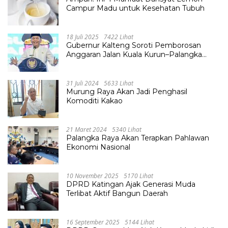
Campur Madu untuk Kesehatan Tubuh
18 Juli 2025
7422 Lihat
Gubernur Kalteng Soroti Pemborosan
Anggaran Jalan Kuala Kurun–Palangka
Raya, Hampir Tembus Rp 800 Miliar
31 Juli 2024
5633 Lihat
Murung Raya Akan Jadi Penghasil
Komoditi Kakao
21 Maret 2024
5340 Lihat
Palangka Raya Akan Terapkan Pahlawan
Ekonomi Nasional
10 November 2025
5170 Lihat
DPRD Katingan Ajak Generasi Muda
Terlibat Aktif Bangun Daerah
16 September 2025
5144 Lihat