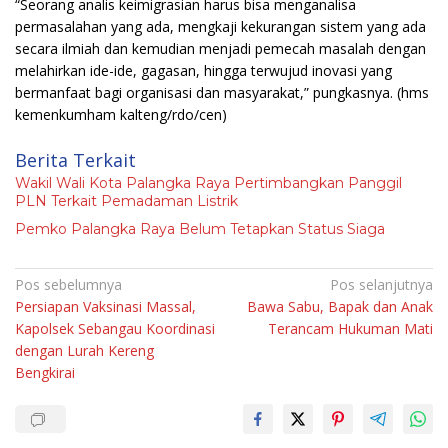
“Seorang analis keimigrasian harus bisa menganalisa
permasalahan yang ada, mengkaji kekurangan sistem yang ada
secara ilmiah dan kemudian menjadi pemecah masalah dengan
melahirkan ide-ide, gagasan, hingga terwujud inovasi yang
bermanfaat bagi organisasi dan masyarakat,” pungkasnya.
(hms
kemenkumham kalteng/rdo/cen)
Berita Terkait
Wakil Wali Kota Palangka Raya Pertimbangkan Panggil
PLN Terkait Pemadaman Listrik
Pemko Palangka Raya Belum Tetapkan Status Siaga
Navigasi
Pos sebelumnya
Pos selanjutnya
Persiapan Vaksinasi Massal,
Bawa Sabu, Bapak dan Anak
pos
Kapolsek Sebangau Koordinasi
Terancam Hukuman Mati
dengan Lurah Kereng
Bengkirai