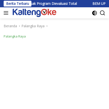
Langsung
 Desak Program Dievaluasi Total
Berita Terbaru
BEM UPR Dipercaya Jadi K
ke
konten
Beranda
Palangka Raya
Palangka Raya