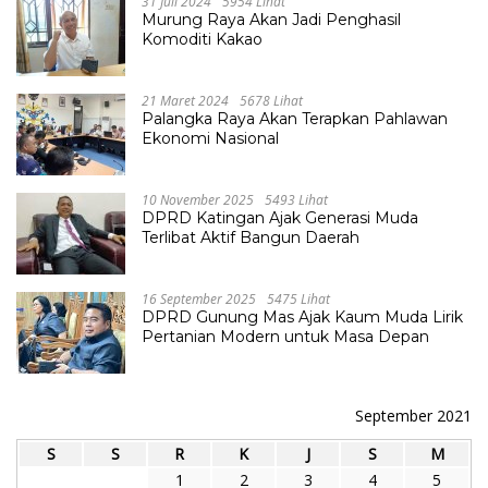
31 Juli 2024
5954 Lihat
Murung Raya Akan Jadi Penghasil
Komoditi Kakao
21 Maret 2024
5678 Lihat
Palangka Raya Akan Terapkan Pahlawan
Ekonomi Nasional
10 November 2025
5493 Lihat
DPRD Katingan Ajak Generasi Muda
Terlibat Aktif Bangun Daerah
16 September 2025
5475 Lihat
DPRD Gunung Mas Ajak Kaum Muda Lirik
Pertanian Modern untuk Masa Depan
September 2021
S
S
R
K
J
S
M
1
2
3
4
5