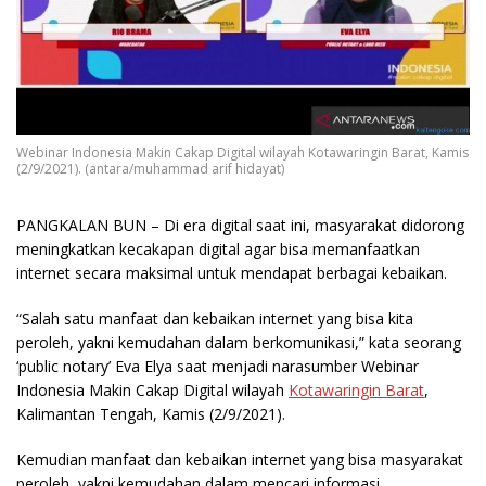
Webinar Indonesia Makin Cakap Digital wilayah Kotawaringin Barat, Kamis
(2/9/2021). (antara/muhammad arif hidayat)
PANGKALAN BUN
– Di era digital saat ini, masyarakat didorong
meningkatkan kecakapan digital agar bisa memanfaatkan
internet secara maksimal untuk mendapat berbagai kebaikan.
“Salah satu manfaat dan kebaikan internet yang bisa kita
peroleh, yakni kemudahan dalam berkomunikasi,” kata seorang
‘public notary’ Eva Elya saat menjadi narasumber Webinar
Indonesia Makin Cakap Digital wilayah
Kotawaringin Barat
,
Kalimantan Tengah, Kamis (2/9/2021).
Kemudian manfaat dan kebaikan internet yang bisa masyarakat
peroleh, yakni kemudahan dalam mencari informasi,