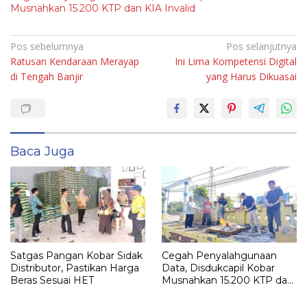
Musnahkan 15.200 KTP dan KIA Invalid
Navigasi
Pos sebelumnya
Pos selanjutnya
Ratusan Kendaraan Merayap
Ini Lima Kompetensi Digital
pos
di Tengah Banjir
yang Harus Dikuasai
Baca Juga
Satgas Pangan Kobar Sidak
Cegah Penyalahgunaan
Distributor, Pastikan Harga
Data, Disdukcapil Kobar
Beras Sesuai HET
Musnahkan 15.200 KTP dan
KIA Invalid