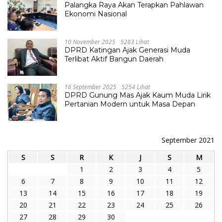
Palangka Raya Akan Terapkan Pahlawan
Ekonomi Nasional
10 November 2025
5283 Lihat
DPRD Katingan Ajak Generasi Muda
Terlibat Aktif Bangun Daerah
16 September 2025
5254 Lihat
DPRD Gunung Mas Ajak Kaum Muda Lirik
Pertanian Modern untuk Masa Depan
September 2021
S
S
R
K
J
S
M
1
2
3
4
5
6
7
8
9
10
11
12
13
14
15
16
17
18
19
20
21
22
23
24
25
26
27
28
29
30