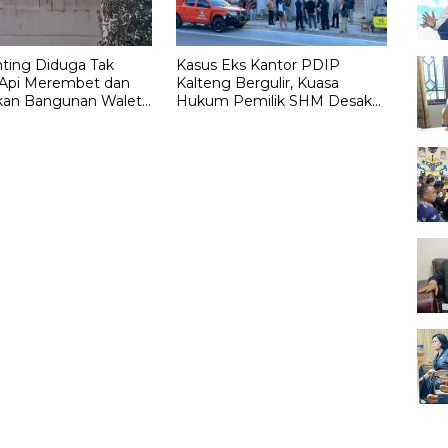
nting Diduga Tak
Kasus Eks Kantor PDIP
Api Merembet dan
Kalteng Bergulir, Kuasa
an Bangunan Walet
Hukum Pemilik SHM Desak
uta
Polda Terbitkan SP2HP