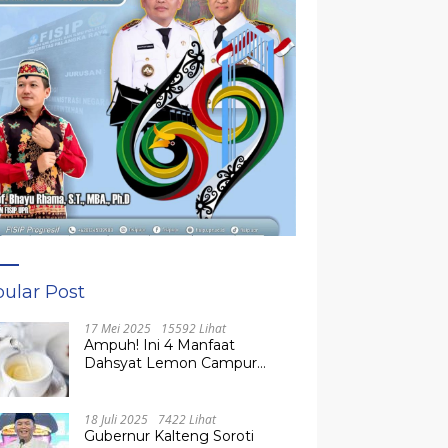
ular Post
17 Mei 2025
15592 Lihat
Ampuh! Ini 4 Manfaat
Dahsyat Lemon Campur
Madu untuk Kesehatan
Tubuh
18 Juli 2025
7422 Lihat
Gubernur Kalteng Soroti