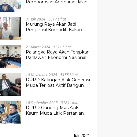
Pemborosan Anggaran Jalan
Kuala Kurun–Palangka Raya,
Hampir Tembus Rp 800 Miliar
31 Juli 2024
5617 Lihat
Murung Raya Akan Jadi
Penghasil Komoditi Kakao
21 Maret 2024
5321 Lihat
Palangka Raya Akan Terapkan
Pahlawan Ekonomi Nasional
10 November 2025
5155 Lihat
DPRD Katingan Ajak Generasi
Muda Terlibat Aktif Bangun
Daerah
16 September 2025
5124 Lihat
DPRD Gunung Mas Ajak
Kaum Muda Lirik Pertanian
Modern untuk Masa Depan
Juli 2021