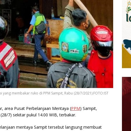
yang membakar ruko di PPM Sampit, Rabu (28/7/2021).FOTO:IST
r, area Pusat Perbelanjaan Mentaya (
PPM
) Sampit,
(28/7) sekitar pukul 14.00 WIB, terbakar.
rbelanjaan mentaya Sampit tersebut langsung membuat