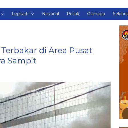
Legislatif
Nasional
Politik
Olahraga
Selebri
erbakar di Area Pusat
ya Sampit