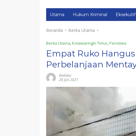
Utama
Hukum Kriminal
Eksekutif
Beranda
Berita Utama
Berita Utama
,
Kotawaringin Timur
,
Peristiwa
Empat Ruko Hangus T
Perbelanjaan Menta
Redaksi
28 Juli 2021