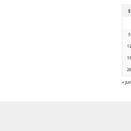
S
5
1
1
2
« Ju