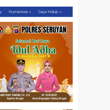
ty
Humaniora
Gaya Hidup