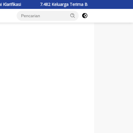
7.482 Keluarga Terima Bantuan Pangan KHBS
Pemkab Pulpis