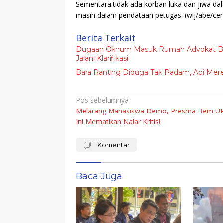
Sementara tidak ada korban luka dan jiwa dal
masih dalam pendataan petugas.
(wij/abe/ce
Berita Terkait
Dugaan Oknum Masuk Rumah Advokat Ber
Jalani Klarifikasi
Bara Ranting Diduga Tak Padam, Api Me
Navigasi
Pos sebelumnya
Melarang Mahasiswa Demo, Presma Bem UP
pos
Ini Mematikan Nalar Kritis!
1
Komentar
Baca Juga