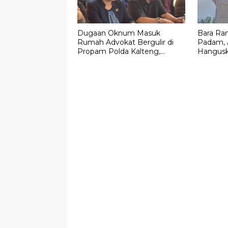
Dugaan Oknum Masuk
Bara Ra
Rumah Advokat Bergulir di
Padam, 
Propam Polda Kalteng,
Hangusk
Rahmadi G Lentam Jalani
Rp300 J
Klarifikasi