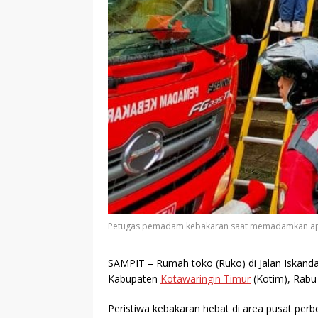
Petugas pemadam kebakaran saat memadamkan api 
SAMPIT
– Rumah toko (Ruko) di Jalan Iskanda
Kabupaten
Kotawaringin Timur
(Kotim), Rabu 
Peristiwa kebakaran hebat di area pusat pe