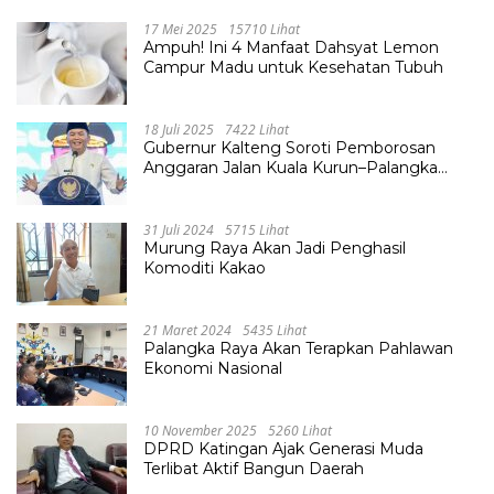
17 Mei 2025
15710 Lihat
Ampuh! Ini 4 Manfaat Dahsyat Lemon
Campur Madu untuk Kesehatan Tubuh
18 Juli 2025
7422 Lihat
Gubernur Kalteng Soroti Pemborosan
Anggaran Jalan Kuala Kurun–Palangka
Raya, Hampir Tembus Rp 800 Miliar
31 Juli 2024
5715 Lihat
Murung Raya Akan Jadi Penghasil
Komoditi Kakao
21 Maret 2024
5435 Lihat
Palangka Raya Akan Terapkan Pahlawan
Ekonomi Nasional
10 November 2025
5260 Lihat
DPRD Katingan Ajak Generasi Muda
Terlibat Aktif Bangun Daerah