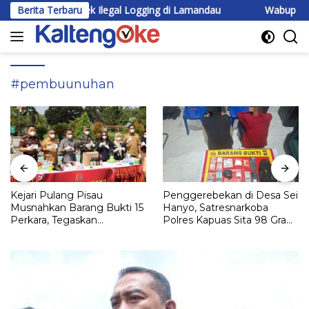
Langsung
gi Praktek Ilegal Logging di Lamandau
Berita Terbaru
Wabup Katingan Beri
ke
konten
#pembuunuhan
Kejari Pulang Pisau
Penggerebekan di Desa Sei
Musnahkan Barang Bukti 15
Hanyo, Satresnarkoba
Perkara, Tegaskan
Polres Kapuas Sita 98 Gram
Komitmen Eksekusi
Sabu
Hukum