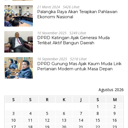
21 Maret 2024
5426 Lihat
Palangka Raya Akan Terapkan Pahlawan
Ekonomi Nasional
10 November 2025
5249 Lihat
DPRD Katingan Ajak Generasi Muda
Terlibat Aktif Bangun Daerah
16 September 2025
5218 Lihat
DPRD Gunung Mas Ajak Kaum Muda Lirik
Pertanian Modern untuk Masa Depan
Agustus 2026
S
S
R
K
J
S
M
1
2
3
4
5
6
7
8
9
10
11
12
13
14
15
16
17
18
19
20
21
22
23