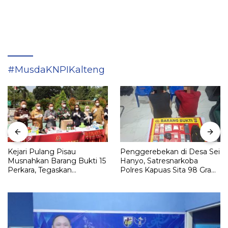
#MusdaKNPIKalteng
Kejari Pulang Pisau
Penggerebekan di Desa Sei
Musnahkan Barang Bukti 15
Hanyo, Satresnarkoba
Perkara, Tegaskan
Polres Kapuas Sita 98 Gram
Komitmen Eksekusi
Sabu
Hukum