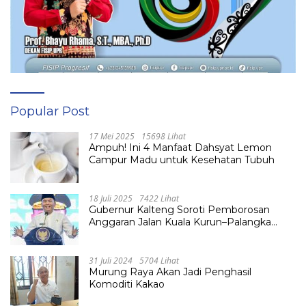
Popular Post
17 Mei 2025
15698 Lihat
Ampuh! Ini 4 Manfaat Dahsyat Lemon
Campur Madu untuk Kesehatan Tubuh
18 Juli 2025
7422 Lihat
Gubernur Kalteng Soroti Pemborosan
Anggaran Jalan Kuala Kurun–Palangka
Raya, Hampir Tembus Rp 800 Miliar
31 Juli 2024
5704 Lihat
Murung Raya Akan Jadi Penghasil
Komoditi Kakao