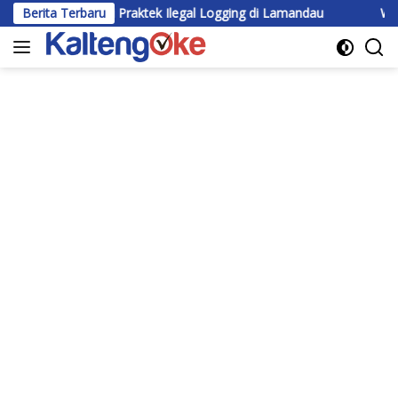
Langsung
k Ada Lagi Praktek Ilegal Logging di Lamandau
Berita Terbaru
Wabup Katin
ke
konten