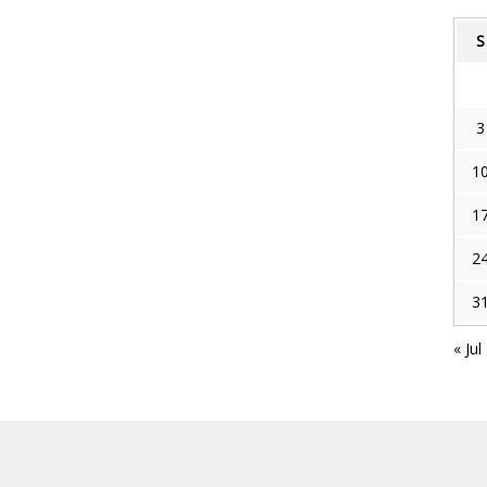
S
3
1
1
2
3
« Jul