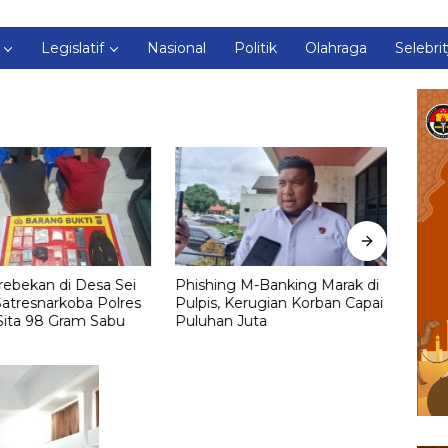
Legislatif
Nasional
Politik
Olahraga
Selebri
ebekan di Desa Sei
Phishing M-Banking Marak di
Simp
atresnarkoba Polres
Pulpis, Kerugian Korban Capai
Mobil
Sita 98 Gram Sabu
Puluhan Juta