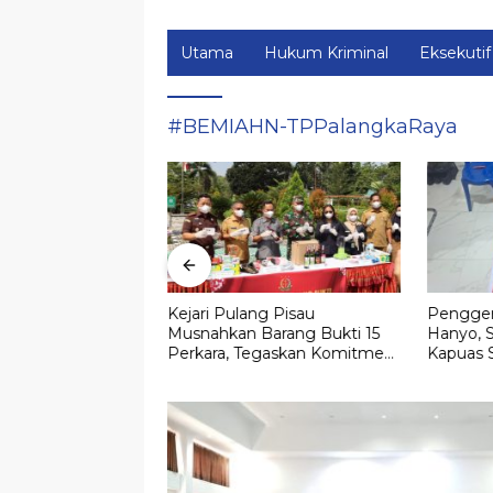
Utama
Hukum Kriminal
Eksekutif
#BEMIAHN-TPPalangkaRaya
Pengadilan,
Kejari Pulang Pisau
Pengger
mbang Ditetapkan
Musnahkan Barang Bukti 15
Hanyo, S
 Lahan Strategis di
Perkara, Tegaskan Komitmen
Kapuas 
alangka Raya Mall
Eksekusi Hukum