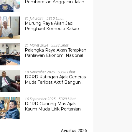
Pemborosan Anggaran Jalan
Kuala Kurun–Palangka Raya,
Hampir Tembus Rp 800 Miliar
31 Juli 2024
5810 Lihat
Murung Raya Akan Jadi
Penghasil Komoditi Kakao
21 Maret 2024
5538 Lihat
Palangka Raya Akan Terapkan
Pahlawan Ekonomi Nasional
10 November 2025
5358 Lihat
DPRD Katingan Ajak Generasi
Muda Terlibat Aktif Bangun
Daerah
16 September 2025
5329 Lihat
DPRD Gunung Mas Ajak
Kaum Muda Lirik Pertanian
Modern untuk Masa Depan
Agustus 2026