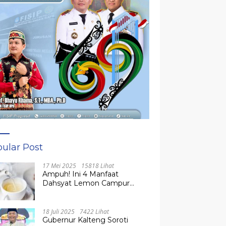
ular Post
17 Mei 2025
15818 Lihat
Ampuh! Ini 4 Manfaat
Dahsyat Lemon Campur
Madu untuk Kesehatan
Tubuh
18 Juli 2025
7422 Lihat
Gubernur Kalteng Soroti