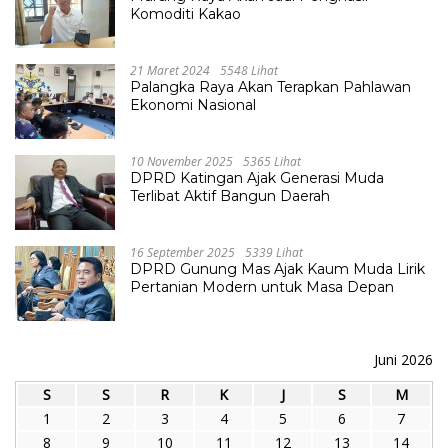
Komoditi Kakao
21 Maret 2024
5548 Lihat
Palangka Raya Akan Terapkan Pahlawan
Ekonomi Nasional
10 November 2025
5365 Lihat
DPRD Katingan Ajak Generasi Muda
Terlibat Aktif Bangun Daerah
16 September 2025
5339 Lihat
DPRD Gunung Mas Ajak Kaum Muda Lirik
Pertanian Modern untuk Masa Depan
Juni 2026
S
S
R
K
J
S
M
1
2
3
4
5
6
7
8
9
10
11
12
13
14