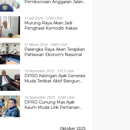
Pemborosan Anggaran Jalan
Kuala Kurun–Palangka Raya,
Hampir Tembus Rp 800 Miliar
31 Juli 2024
5769 Lihat
Murung Raya Akan Jadi
Penghasil Komoditi Kakao
21 Maret 2024
5489 Lihat
Palangka Raya Akan Terapkan
Pahlawan Ekonomi Nasional
10 November 2025
5313 Lihat
DPRD Katingan Ajak Generasi
Muda Terlibat Aktif Bangun
Daerah
16 September 2025
5280 Lihat
DPRD Gunung Mas Ajak
Kaum Muda Lirik Pertanian
Modern untuk Masa Depan
Oktober 2025