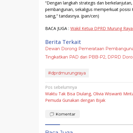
“Dengan langkah strategis dan berkelanjut
pembangunan, sekaligus memperkuat posisi 
saing,” tandasnya.
(pan/cen)
BACA JUGA :
Wakil Ketua DPRD Murung Raya
Berita Terkait
Dewan Dorong Pemerataan Pembanguna
Tingkatkan PAD dari PBB-P2, DPRD Doro
#dprdmurungraya
Navigasi
Pos sebelumnya
Waktu Tak Bisa Diulang, Olivia Wiswanti Mint
pos
Pemuda Gunakan dengan Bijak
Komentar
Baca Juga