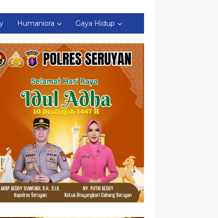
ty
Humaniora
Gaya Hidup