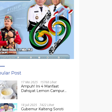
ular Post
17 Mei 2025
15768 Lihat
Ampuh! Ini 4 Manfaat
Dahsyat Lemon Campur
Madu untuk Kesehatan
Tubuh
18 Juli 2025
7422 Lihat
Gubernur Kalteng Soroti