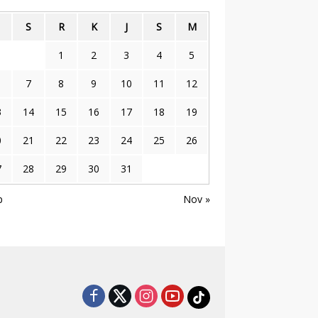
S
R
K
J
S
M
1
2
3
4
5
7
8
9
10
11
12
3
14
15
16
17
18
19
0
21
22
23
24
25
26
7
28
29
30
31
p
Nov »