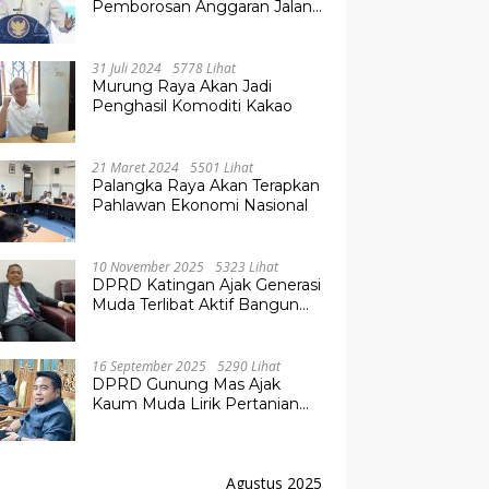
Pemborosan Anggaran Jalan
Kuala Kurun–Palangka Raya,
Hampir Tembus Rp 800 Miliar
31 Juli 2024
5778 Lihat
Murung Raya Akan Jadi
Penghasil Komoditi Kakao
21 Maret 2024
5501 Lihat
Palangka Raya Akan Terapkan
Pahlawan Ekonomi Nasional
10 November 2025
5323 Lihat
DPRD Katingan Ajak Generasi
Muda Terlibat Aktif Bangun
Daerah
16 September 2025
5290 Lihat
DPRD Gunung Mas Ajak
Kaum Muda Lirik Pertanian
Modern untuk Masa Depan
Agustus 2025