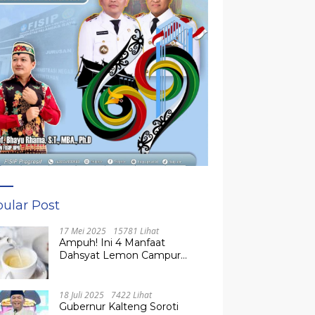
ular Post
17 Mei 2025
15781 Lihat
Ampuh! Ini 4 Manfaat
Dahsyat Lemon Campur
Madu untuk Kesehatan
Tubuh
18 Juli 2025
7422 Lihat
Gubernur Kalteng Soroti