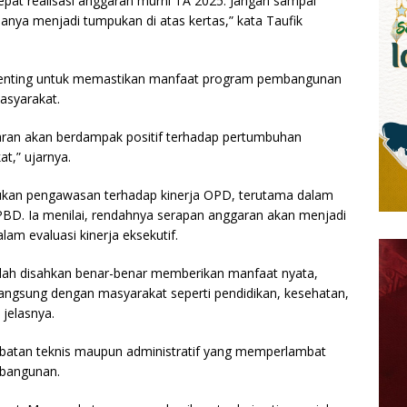
t realisasi anggaran murni TA 2025. Jangan sampai
nya menjadi tumpukan di atas kertas,” kata Taufik
penting untuk memastikan manfaat program pembangunan
asyarakat.
aran akan berdampak positif terhadap pertumbuhan
t,” ujarnya.
kan pengawasan terhadap kinerja OPD, terutama dalam
PBD. Ia menilai, rendahnya serapan anggaran akan menjadi
lam evaluasi kinerja eksekutif.
dah disahkan benar-benar memberikan manfaat nyata,
langsung dengan masyarakat seperti pendidikan, kesehatan,
 jelasnya.
ambatan teknis maupun administratif yang memperlambat
mbangunan.