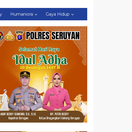
ty
Humaniora
Gaya Hidup