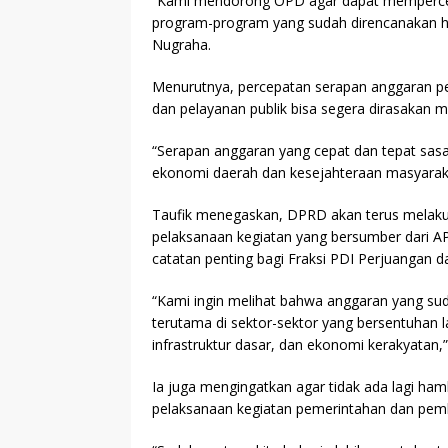
“Kami mendorong OPD agar dapat mempercepa
program-program yang sudah direncanakan ha
Nugraha.
Menurutnya, percepatan serapan anggaran 
dan pelayanan publik bisa segera dirasakan m
“Serapan anggaran yang cepat dan tepat sas
ekonomi daerah dan kesejahteraan masyaraka
Taufik menegaskan, DPRD akan terus melaku
pelaksanaan kegiatan yang bersumber dari A
catatan penting bagi Fraksi PDI Perjuangan da
“Kami ingin melihat bahwa anggaran yang su
terutama di sektor-sektor yang bersentuhan 
infrastruktur dasar, dan ekonomi kerakyatan,”
Ia juga mengingatkan agar tidak ada lagi h
pelaksanaan kegiatan pemerintahan dan pe