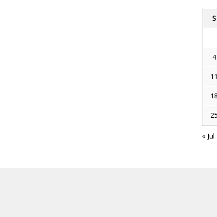
S
4
1
1
2
« Jul