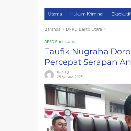
Utama
Hukum Kriminal
Eksekutif
Beranda
DPRD Barito Utara
DPRD Barito Utara
Taufik Nugraha Doro
Percepat Serapan A
Redaksi
28 Agustus 2025