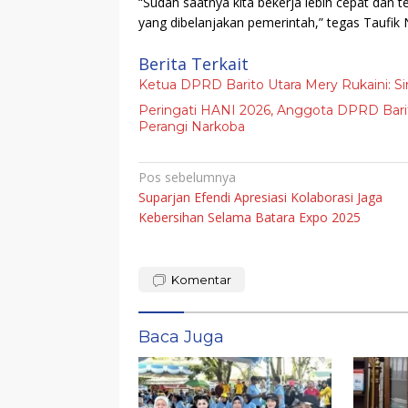
“Sudah saatnya kita bekerja lebih cepat dan t
yang dibelanjakan pemerintah,” tegas Taufik
Berita Terkait
Ketua DPRD Barito Utara Mery Rukaini: Si
Peringati HANI 2026, Anggota DPRD Bari
Perangi Narkoba
Navigasi
Pos sebelumnya
Suparjan Efendi Apresiasi Kolaborasi Jaga
pos
Kebersihan Selama Batara Expo 2025
Komentar
Baca Juga