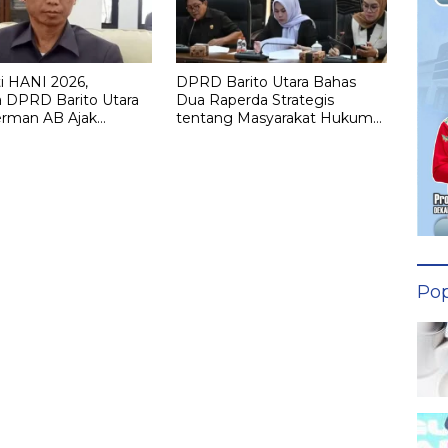
i HANI 2026,
DPRD Barito Utara Bahas
 DPRD Barito Utara
Dua Raperda Strategis
erman AB Ajak
tentang Masyarakat Hukum
kat Bersatu Perangi
Adat dan Kelembagaan Adat
Dayak
Pop