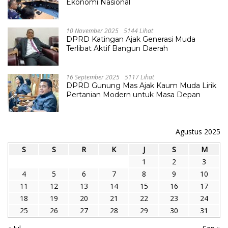
Ekonomi Nasional
10 November 2025
5144 Lihat
DPRD Katingan Ajak Generasi Muda
Terlibat Aktif Bangun Daerah
16 September 2025
5117 Lihat
DPRD Gunung Mas Ajak Kaum Muda Lirik
Pertanian Modern untuk Masa Depan
Agustus 2025
S
S
R
K
J
S
M
1
2
3
4
5
6
7
8
9
10
11
12
13
14
15
16
17
18
19
20
21
22
23
24
25
26
27
28
29
30
31