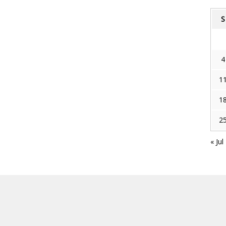
S
4
1
1
2
« Jul