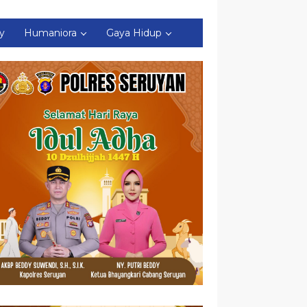
ty
Humaniora
Gaya Hidup