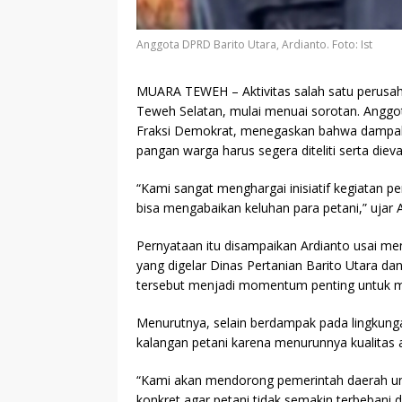
Anggota DPRD Barito Utara, Ardianto. Foto: Ist
MUARA TEWEH
– Aktivitas salah satu perus
Teweh Selatan, mulai menuai sorotan. Ang
Fraksi Demokrat, menegaskan bahwa dampak
pangan warga harus segera diteliti serta diev
“Kami sangat menghargai inisiatif kegiatan p
bisa mengabaikan keluhan para petani,” ujar 
Pernyataan itu disampaikan Ardianto usai me
yang digelar Dinas Pertanian Barito Utara dan
tersebut menjadi momentum penting untuk m
Menurutnya, selain berdampak pada lingkunga
kalangan petani karena menurunnya kualitas a
“Kami akan mendorong pemerintah daerah unt
konkret agar petani tidak semakin terbeban