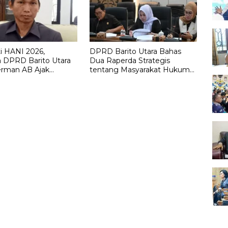
i HANI 2026,
DPRD Barito Utara Bahas
 DPRD Barito Utara
Dua Raperda Strategis
erman AB Ajak
tentang Masyarakat Hukum
kat Bersatu Perangi
Adat dan Kelembagaan Adat
Dayak