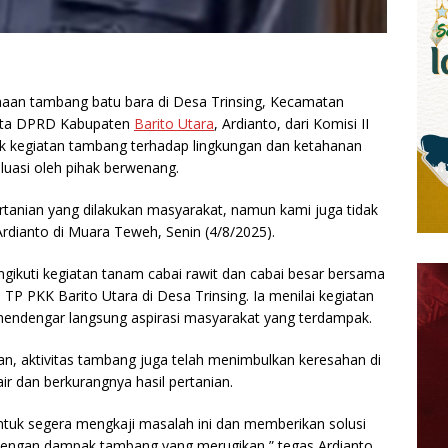
ahaan tambang batu bara di Desa Trinsing, Kecamatan
gota DPRD Kabupaten
Barito Utara
, Ardianto, dari Komisi II
 kegiatan tambang terhadap lingkungan dan ketahanan
aluasi oleh pihak berwenang.
ertanian yang dilakukan masyarakat, namun kami juga tidak
Ardianto di Muara Teweh, Senin (4/8/2025).
ngikuti kegiatan tanam cabai rawit dan cabai besar bersama
 TP PKK Barito Utara di Desa Trinsing. Ia menilai kegiatan
endengar langsung aspirasi masyarakat yang terdampak.
n, aktivitas tambang juga telah menimbulkan keresahan di
ir dan berkurangnya hasil pertanian.
uk segera mengkaji masalah ini dan memberikan solusi
i dengan dampak tambang yang merugikan,” tegas Ardianto