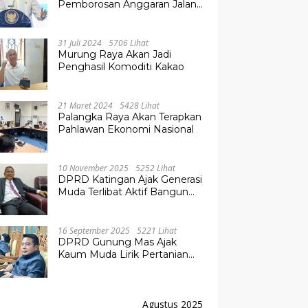
Pemborosan Anggaran Jalan
Kuala Kurun–Palangka Raya,
Hampir Tembus Rp 800 Miliar
31 Juli 2024
5706 Lihat
Murung Raya Akan Jadi
Penghasil Komoditi Kakao
21 Maret 2024
5428 Lihat
Palangka Raya Akan Terapkan
Pahlawan Ekonomi Nasional
10 November 2025
5252 Lihat
DPRD Katingan Ajak Generasi
Muda Terlibat Aktif Bangun
Daerah
16 September 2025
5221 Lihat
DPRD Gunung Mas Ajak
Kaum Muda Lirik Pertanian
Modern untuk Masa Depan
Agustus 2025