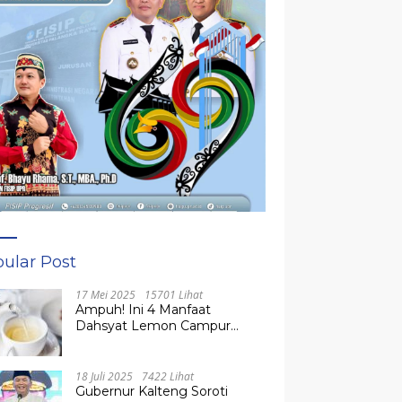
ular Post
17 Mei 2025
15701 Lihat
Ampuh! Ini 4 Manfaat
Dahsyat Lemon Campur
Madu untuk Kesehatan
Tubuh
18 Juli 2025
7422 Lihat
Gubernur Kalteng Soroti