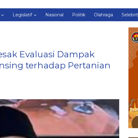
Legislatif
Nasional
Politik
Olahraga
Selebri
esak Evaluasi Dampak
nsing terhadap Pertanian