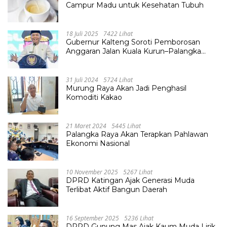
Campur Madu untuk Kesehatan Tubuh
18 Juli 2025
7422 Lihat
Gubernur Kalteng Soroti Pemborosan
Anggaran Jalan Kuala Kurun–Palangka
Raya, Hampir Tembus Rp 800 Miliar
31 Juli 2024
5724 Lihat
Murung Raya Akan Jadi Penghasil
Komoditi Kakao
21 Maret 2024
5445 Lihat
Palangka Raya Akan Terapkan Pahlawan
Ekonomi Nasional
10 November 2025
5267 Lihat
DPRD Katingan Ajak Generasi Muda
Terlibat Aktif Bangun Daerah
16 September 2025
5236 Lihat
DPRD Gunung Mas Ajak Kaum Muda Lirik