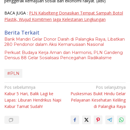
penggerak kemajuan sosial dan ekonomi rakyat.
(adv)
BACA JUGA :
PLN Kalselteng Donasikan Tempat Sampah Botol
Plastik, Wujud Komitmen Jaga Kelestarian Lingkungan
Berita Terkait
Bank Mandiri Gelar Donor Darah di Palangka Raya, Libatkan
280 Pendonor dalam Aksi Kemanusiaan Nasional
Perkuat Budaya Kerja Aman dan Harmonis, PLN Gandeng
Densus 88 Gelar Sosialisasi Pencegahan Radikalisme
#PLN
Navigasi
Pos sebelumnya
Pos selanjutnya
Kabur 5 Hari, Balik Lagi ke
Puskesmas Bukit Hindu Gelar
pos
Lapas: Liburan Hendrikus Napi
Pelayanan Kesehatan Keliling
Kabur Tamat Sudah!
di Palangka Raya