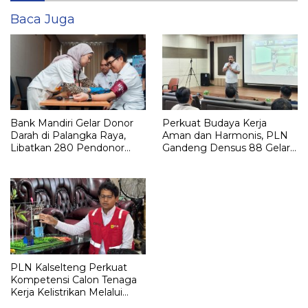
Baca Juga
Bank Mandiri Gelar Donor
Perkuat Budaya Kerja
Darah di Palangka Raya,
Aman dan Harmonis, PLN
Libatkan 280 Pendonor
Gandeng Densus 88 Gelar
dalam Aksi Kemanusiaan
Sosialisasi Pencegahan
Nasional
Radikalisme
PLN Kalselteng Perkuat
Kompetensi Calon Tenaga
Kerja Kelistrikan Melalui
Pelatihan Instalasi Listrik di