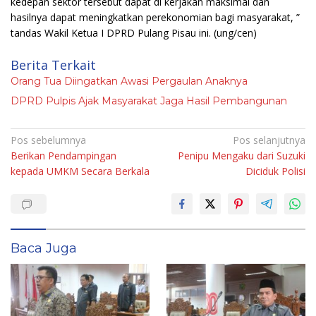
kedepan sektor tersebut dapat di kerjakan maksimal dan
hasilnya dapat meningkatkan perekonomian bagi masyarakat, ”
tandas Wakil Ketua I DPRD Pulang Pisau ini.
(ung/cen)
Berita Terkait
Orang Tua Diingatkan Awasi Pergaulan Anaknya
DPRD Pulpis Ajak Masyarakat Jaga Hasil Pembangunan
Navigasi
Pos sebelumnya
Pos selanjutnya
Berikan Pendampingan
Penipu Mengaku dari Suzuki
pos
kepada UMKM Secara Berkala
Diciduk Polisi
Baca Juga