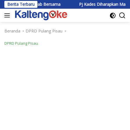
Langsung
 Jawab Bersama
Berita Terbaru
Pj Kades Diharapkan Mampu jadi Teladan
ke
konten
Beranda
DPRD Pulang Pisau
DPRD Pulang Pisau