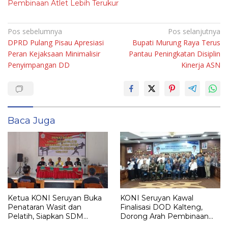
Pembinaan Atlet Lebih Terukur
Navigasi
Pos sebelumnya
Pos selanjutnya
DPRD Pulang Pisau Apresiasi
Bupati Murung Raya Terus
pos
Peran Kejaksaan Minimalisir
Pantau Peningkatan Disiplin
Penyimpangan DD
Kinerja ASN
Baca Juga
Ketua KONI Seruyan Buka
KONI Seruyan Kawal
Penataran Wasit dan
Finalisasi DOD Kalteng,
Pelatih, Siapkan SDM
Dorong Arah Pembinaan
Olahraga Menuju PPSN
Atlet Lebih Terukur