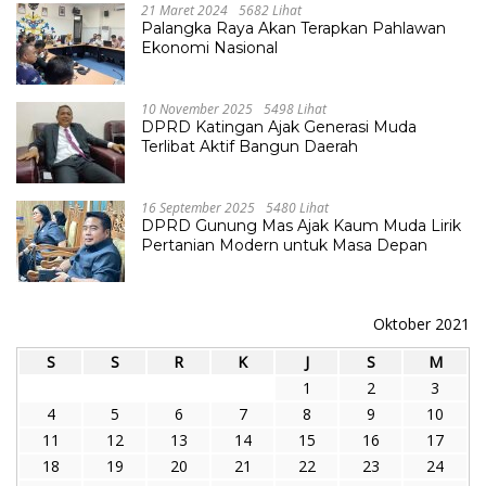
21 Maret 2024
5682 Lihat
Palangka Raya Akan Terapkan Pahlawan
Ekonomi Nasional
10 November 2025
5498 Lihat
DPRD Katingan Ajak Generasi Muda
Terlibat Aktif Bangun Daerah
16 September 2025
5480 Lihat
DPRD Gunung Mas Ajak Kaum Muda Lirik
Pertanian Modern untuk Masa Depan
Oktober 2021
S
S
R
K
J
S
M
1
2
3
4
5
6
7
8
9
10
11
12
13
14
15
16
17
18
19
20
21
22
23
24