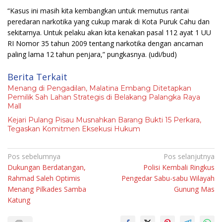
“Kasus ini masih kita kembangkan untuk memutus rantai
peredaran narkotika yang cukup marak di Kota Puruk Cahu dan
sekitarnya. Untuk pelaku akan kita kenakan pasal 112 ayat 1 UU
RI Nomor 35 tahun 2009 tentang narkotika dengan ancaman
paling lama 12 tahun penjara,” pungkasnya. (udi/bud)
Berita Terkait
Menang di Pengadilan, Malatina Embang Ditetapkan
Pemilik Sah Lahan Strategis di Belakang Palangka Raya
Mall
Kejari Pulang Pisau Musnahkan Barang Bukti 15 Perkara,
Tegaskan Komitmen Eksekusi Hukum
Navigasi
Pos sebelumnya
Pos selanjutnya
Dukungan Berdatangan,
Polisi Kembali Ringkus
pos
Rahmad Saleh Optimis
Pengedar Sabu-sabu Wilayah
Menang Pilkades Samba
Gunung Mas
Katung