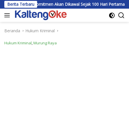
Langsung
, Komitmen Akan Dikawal Sejak 100 Hari Pertama
Berita Terbaru
Bupati Te
ke
konten
Beranda
Hukum Kriminal
Hukum Kriminal
,
Murung Raya