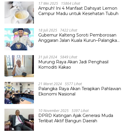
17 Mei 2025
15864 Lihat
Ampuh! Ini 4 Manfaat Dahsyat Lemon
Campur Madu untuk Kesehatan Tubuh
18 Juli 2025
7422 Lihat
Gubernur Kalteng Soroti Pemborosan
Anggaran Jalan Kuala Kurun–Palangka
Raya, Hampir Tembus Rp 800 Miliar
31 Juli 2024
5849 Lihat
Murung Raya Akan Jadi Penghasil
Komoditi Kakao
21 Maret 2024
5577 Lihat
Palangka Raya Akan Terapkan Pahlawan
Ekonomi Nasional
10 November 2025
5397 Lihat
DPRD Katingan Ajak Generasi Muda
Terlibat Aktif Bangun Daerah