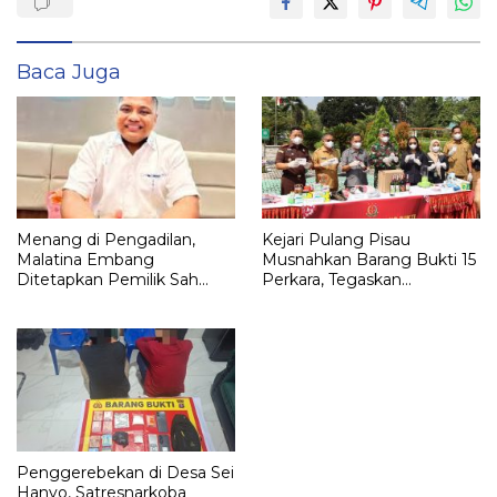
Baca Juga
Menang di Pengadilan,
Kejari Pulang Pisau
Malatina Embang
Musnahkan Barang Bukti 15
Ditetapkan Pemilik Sah
Perkara, Tegaskan
Lahan Strategis di Belakang
Komitmen Eksekusi
Palangka Raya Mall
Hukum
Penggerebekan di Desa Sei
Hanyo, Satresnarkoba