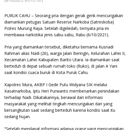
(6/10/2021). (FOTO: IST).
PURUK CAHU – Seorang pria dengan gerak gerik mencurigakan
diamankan petugas Satuan Reserse Narkoba (Satreskoba)
Polres Murung Raya. Setelah digeledah, ternyata pria ini
membawa narkotika jenis sabu-sabu, Rabu (6/10/2021).
Pria yang diamankan tersebut, diketahui bernama Kusnadi
Rahman alias Nadi (26), warga Jalan Beringin, Kelurahan Lahei II,
Kecamatan Lahei Kabupaten Barito Utara. Ia diamankan saat
berteduh di depat sebuah rumah toko (Ruko), di jalan A Yani
saat kondisi cuaca buruk di Kota Puruk Cahu.
Kapolres Mura, AKBP I Gede Putu Widyana SIK melalui
Kasatnarkoba, Iptu Heri Purwanto membenarkan penindakan
terhadap Nadi. Dikatakannya, berawal dari informasi
masyarakat yang melihat tingkah mencurigakan dari yang
bersangkutan saat sedang berteduh karena kondisi saat itu
sedang hujan.
“Setelah mendapat informasi adanya orang yang mencurigakan