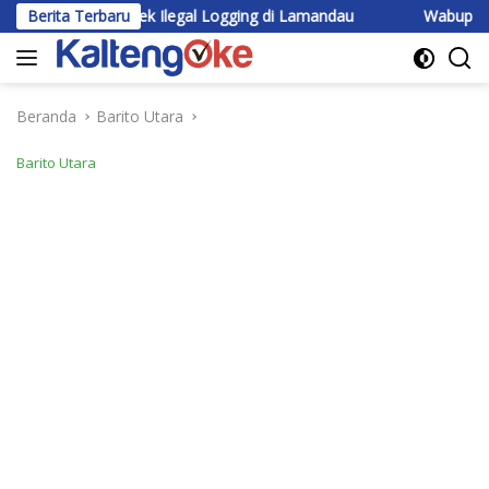
Langsung
 Praktek Ilegal Logging di Lamandau
Berita Terbaru
Wabup Katingan Beri 
ke
konten
Beranda
Barito Utara
Barito Utara