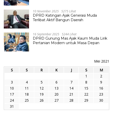
10 November 2025
5275 Lihat
DPRD Katingan Ajak Generasi Muda
Terlibat Aktif Bangun Daerah
16 September 2025
5244 Lihat
DPRD Gunung Mas Ajak Kaum Muda Lirik
Pertanian Modern untuk Masa Depan
Mei 2021
S
S
R
K
J
S
M
1
2
3
4
5
6
7
8
9
10
11
12
13
14
15
16
17
18
19
20
21
22
23
24
25
26
27
28
29
30
31