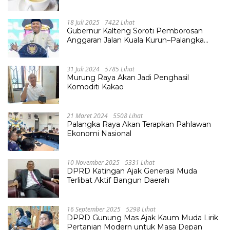
18 Juli 2025
7422 Lihat
Gubernur Kalteng Soroti Pemborosan
Anggaran Jalan Kuala Kurun–Palangka
Raya, Hampir Tembus Rp 800 Miliar
31 Juli 2024
5785 Lihat
Murung Raya Akan Jadi Penghasil
Komoditi Kakao
21 Maret 2024
5508 Lihat
Palangka Raya Akan Terapkan Pahlawan
Ekonomi Nasional
10 November 2025
5331 Lihat
DPRD Katingan Ajak Generasi Muda
Terlibat Aktif Bangun Daerah
16 September 2025
5298 Lihat
DPRD Gunung Mas Ajak Kaum Muda Lirik
Pertanian Modern untuk Masa Depan