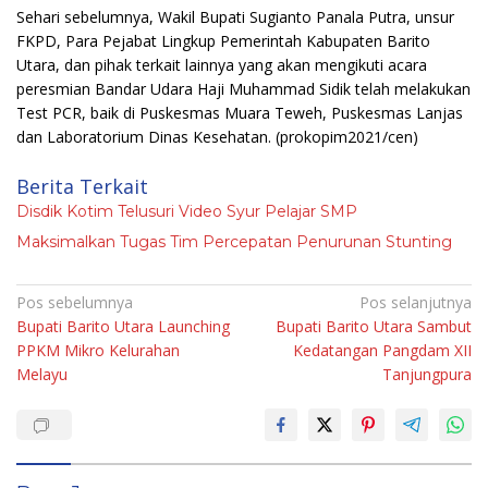
Sehari sebelumnya, Wakil Bupati Sugianto Panala Putra, unsur
FKPD, Para Pejabat Lingkup Pemerintah Kabupaten Barito
Utara, dan pihak terkait lainnya yang akan mengikuti acara
peresmian Bandar Udara Haji Muhammad Sidik telah melakukan
Test PCR, baik di Puskesmas Muara Teweh, Puskesmas Lanjas
dan Laboratorium Dinas Kesehatan.
(prokopim2021/cen)
Berita Terkait
Disdik Kotim Telusuri Video Syur Pelajar SMP
Maksimalkan Tugas Tim Percepatan Penurunan Stunting
Navigasi
Pos sebelumnya
Pos selanjutnya
Bupati Barito Utara Launching
Bupati Barito Utara Sambut
pos
PPKM Mikro Kelurahan
Kedatangan Pangdam XII
Melayu
Tanjungpura