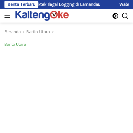
Langsung
agi Praktek Ilegal Logging di Lamandau
Berita Terbaru
Wabup Katingan Ber
ke
konten
Beranda
Barito Utara
Barito Utara