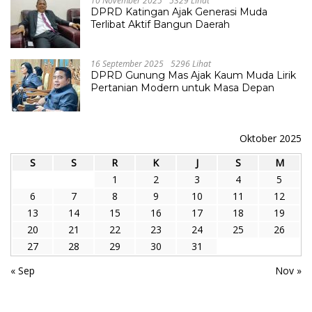
10 November 2025
5329 Lihat
DPRD Katingan Ajak Generasi Muda
Terlibat Aktif Bangun Daerah
16 September 2025
5296 Lihat
DPRD Gunung Mas Ajak Kaum Muda Lirik
Pertanian Modern untuk Masa Depan
Oktober 2025
S
S
R
K
J
S
M
1
2
3
4
5
6
7
8
9
10
11
12
13
14
15
16
17
18
19
20
21
22
23
24
25
26
27
28
29
30
31
« Sep
Nov »