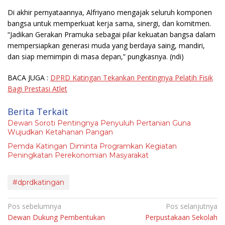
Di akhir pernyataannya, Alfriyano mengajak seluruh komponen
bangsa untuk memperkuat kerja sama, sinergi, dan komitmen.
“Jadikan Gerakan Pramuka sebagai pilar kekuatan bangsa dalam
mempersiapkan generasi muda yang berdaya saing, mandiri,
dan siap memimpin di masa depan,” pungkasnya.
(ndi)
BACA JUGA :
DPRD Katingan Tekankan Pentingnya Pelatih Fisik
Bagi Prestasi Atlet
Berita Terkait
Dewan Soroti Pentingnya Penyuluh Pertanian Guna
Wujudkan Ketahanan Pangan
Pemda Katingan Diminta Programkan Kegiatan
Peningkatan Perekonomian Masyarakat
#dprdkatingan
Navigasi
Pos sebelumnya
Pos selanjutnya
Dewan Dukung Pembentukan
Perpustakaan Sekolah
pos