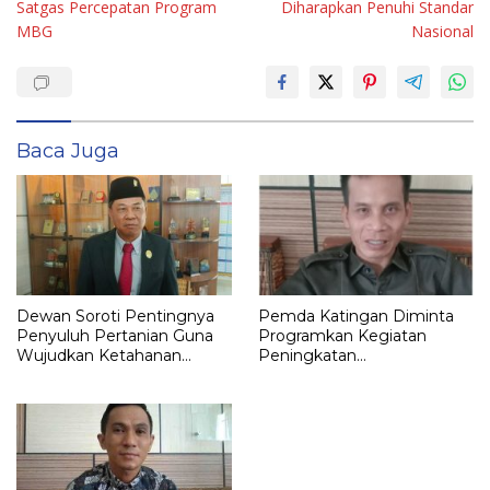
Satgas Percepatan Program
Diharapkan Penuhi Standar
MBG
Nasional
Baca Juga
Dewan Soroti Pentingnya
Pemda Katingan Diminta
Penyuluh Pertanian Guna
Programkan Kegiatan
Wujudkan Ketahanan
Peningkatan
Pangan
Perekonomian Masyarakat