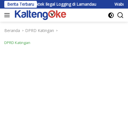
Langsung
 Lagi Praktek Ilegal Logging di Lamandau
Berita Terbaru
Wabup Katingan B
ke
konten
Beranda
DPRD Katingan
DPRD Katingan