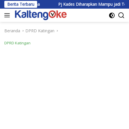
Langsung
ama
Berita Terbaru
Pj Kades Diharapkan Mampu jadi Teladan dan Bawa Pe
ke
konten
Beranda
DPRD Katingan
DPRD Katingan