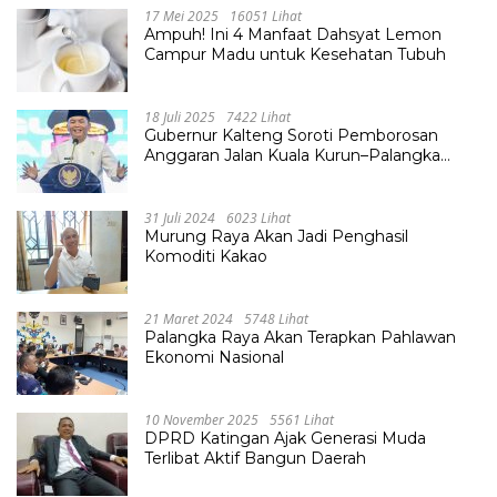
17 Mei 2025
16051 Lihat
Ampuh! Ini 4 Manfaat Dahsyat Lemon
Campur Madu untuk Kesehatan Tubuh
18 Juli 2025
7422 Lihat
Gubernur Kalteng Soroti Pemborosan
Anggaran Jalan Kuala Kurun–Palangka
Raya, Hampir Tembus Rp 800 Miliar
31 Juli 2024
6023 Lihat
Murung Raya Akan Jadi Penghasil
Komoditi Kakao
21 Maret 2024
5748 Lihat
Palangka Raya Akan Terapkan Pahlawan
Ekonomi Nasional
10 November 2025
5561 Lihat
DPRD Katingan Ajak Generasi Muda
Terlibat Aktif Bangun Daerah