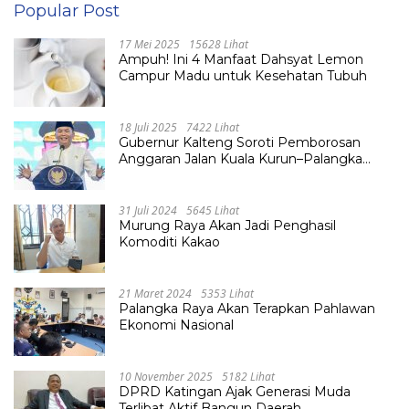
Popular Post
17 Mei 2025
15628 Lihat
Ampuh! Ini 4 Manfaat Dahsyat Lemon
Campur Madu untuk Kesehatan Tubuh
18 Juli 2025
7422 Lihat
Gubernur Kalteng Soroti Pemborosan
Anggaran Jalan Kuala Kurun–Palangka
Raya, Hampir Tembus Rp 800 Miliar
31 Juli 2024
5645 Lihat
Murung Raya Akan Jadi Penghasil
Komoditi Kakao
21 Maret 2024
5353 Lihat
Palangka Raya Akan Terapkan Pahlawan
Ekonomi Nasional
10 November 2025
5182 Lihat
DPRD Katingan Ajak Generasi Muda
Terlibat Aktif Bangun Daerah