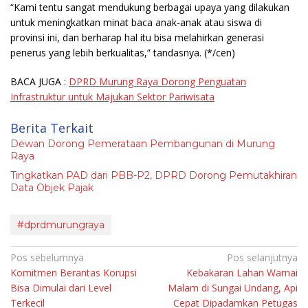
“Kami tentu sangat mendukung berbagai upaya yang dilakukan
untuk meningkatkan minat baca anak-anak atau siswa di
provinsi ini, dan berharap hal itu bisa melahirkan generasi
penerus yang lebih berkualitas,” tandasnya.
(*/cen)
BACA JUGA :
DPRD Murung Raya Dorong Penguatan
Infrastruktur untuk Majukan Sektor Pariwisata
Berita Terkait
Dewan Dorong Pemerataan Pembangunan di Murung
Raya
Tingkatkan PAD dari PBB-P2, DPRD Dorong Pemutakhiran
Data Objek Pajak
#dprdmurungraya
Navigasi
Pos sebelumnya
Pos selanjutnya
Komitmen Berantas Korupsi
Kebakaran Lahan Warnai
pos
Bisa Dimulai dari Level
Malam di Sungai Undang, Api
Terkecil
Cepat Dipadamkan Petugas