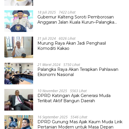
18 Juli 2025
7422 Lihat
Gubernur Kalteng Soroti Pemborosan
Anggaran Jalan Kuala Kurun–Palangka
Raya, Hampir Tembus Rp 800 Miliar
31 Juli 2024
6026 Lihat
Murung Raya Akan Jadi Penghasil
Komoditi Kakao
21 Maret 2024
5750 Lihat
Palangka Raya Akan Terapkan Pahlawan
Ekonomi Nasional
10 November 2025
5563 Lihat
DPRD Katingan Ajak Generasi Muda
Terlibat Aktif Bangun Daerah
16 September 2025
5546 Lihat
DPRD Gunung Mas Ajak Kaum Muda Lirik
Pertanian Modern untuk Masa Depan