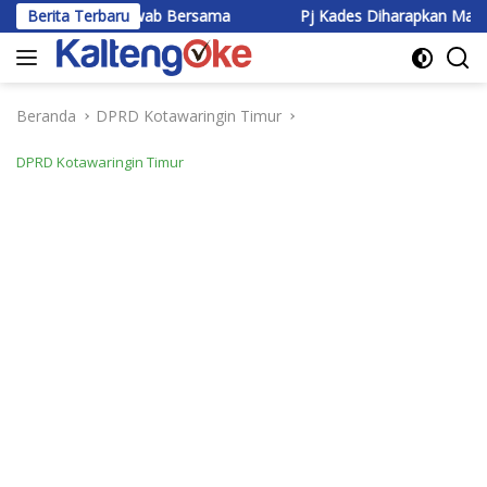
Langsung
 Jawab Bersama
Berita Terbaru
Pj Kades Diharapkan Mampu jadi Teladan
ke
konten
Beranda
DPRD Kotawaringin Timur
DPRD Kotawaringin Timur