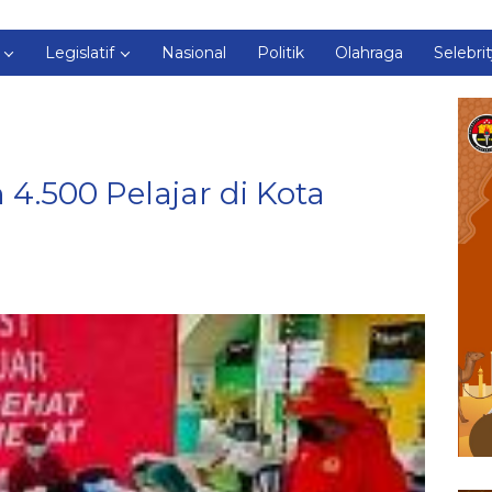
Legislatif
Nasional
Politik
Olahraga
Selebri
4.500 Pelajar di Kota