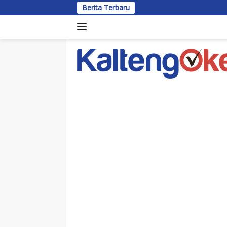
Langsung
Berita Terbaru
Bup
ke
konten