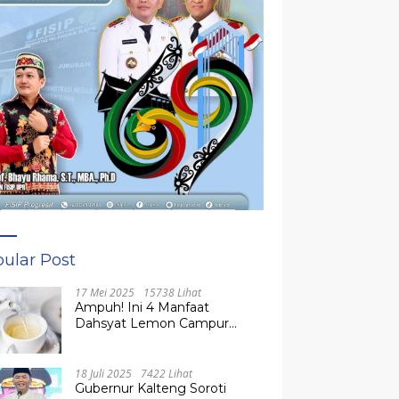
ular Post
17 Mei 2025
15738 Lihat
Ampuh! Ini 4 Manfaat
Dahsyat Lemon Campur
Madu untuk Kesehatan
Tubuh
18 Juli 2025
7422 Lihat
Gubernur Kalteng Soroti