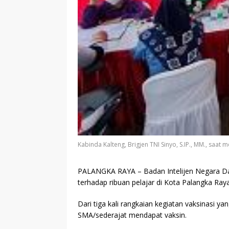
Kabinda Kalteng, Brigjen TNI Sinyo, S.IP., MM., saat
PALANGKA RAYA
– Badan Intelijen Negara D
terhadap ribuan pelajar di Kota Palangka Raya
Dari tiga kali rangkaian kegiatan vaksinasi y
SMA/sederajat mendapat vaksin.