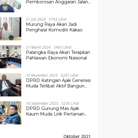
Pemborosan Anggaran Jalan
Kuala Kurun–Palangka Raya,
Hampir Tembus Rp 800 Miliar
31 Juli 2024
5743 Lihat
Murung Raya Akan Jadi
Penghasil Komoditi Kakao
21 Maret 2024
5465 Lihat
Palangka Raya Akan Terapkan
Pahlawan Ekonomi Nasional
10 November 2025
5287 Lihat
DPRD Katingan Ajak Generasi
Muda Terlibat Aktif Bangun
Daerah
16 September 2025
5256 Lihat
DPRD Gunung Mas Ajak
Kaum Muda Lirik Pertanian
Modern untuk Masa Depan
Oktober 2021