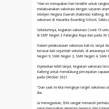
“Hari ini merupakan hari terakhir untuk rangkaia
melaksanakan vaksinasi dengan sasaran utama
Intelijen Negara Daerah (Kabinda) Kalteng, B
vaksinasi di Hasanka Boarding School, Sabtu 
Sebelumnya, kegiatan vaksinasi Covid-19 unt
di SMP Negeri 3 Palangka Raya dan pada 30 
Dalam pelaksanaan vaksinasi kali ini, lanjut d
berasal dari sejumlah sekolah, di antaranya
Negeri 9, SMK Negeri 3, SMK Negeri 4, SMK 
Dijelaskan lebih lanjut, kegiatan vaksinasi 
Kalteng untuk mendukung percepatan capaian 
pada Oktober 2021.
“Dan saat ini kita mengejar target vaksinasi u
dia.
Ia menegaskan, BIN sangat menaruh perhatian
yang merupakan generasi penerus dan tulan