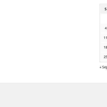
S
4
1
1
2
« Se