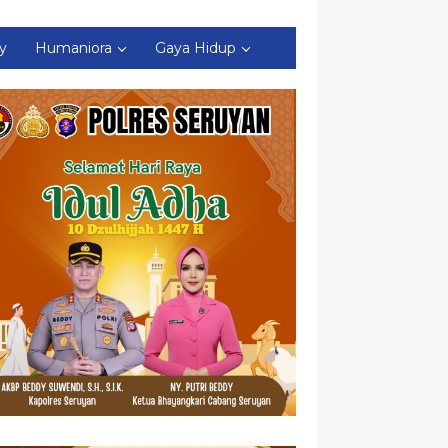
ty
Humaniora
Gaya Hidup