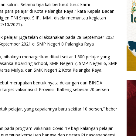
n kali ini. Selama tiga kali berturut-turut kami
 para pelajar di Kota Palangka Raya,” kata Kepala Badan
rigjen TNI Sinyo, S.IP., MM., disela memantau kegiatan
(2/10/2021).
uk pelajar juga telah dilaksanakan pada 28 September 2021
September 2021 di SMP Negeri 8 Palangka Raya
ia, pihaknya menargetkan diikuti seitar 1.500 pelajar yang
 Hasanka Boarding School, SMP Negeri 7, SMP Negeri 6, SMP
Karsa Mulya, dan SMK Negeri 2 Kota Palangka Raya.
tersebut merupakan bentuk nyata dukungan dari BINDA
target vaksinasi di Provinsi Kalteng sebesar 70 persen
ntuk pelajar, yang capaiannya baru sekitar 10 persen,” beber
 pada program vaksinasi Covid-19 bagi kalangan pelajar
g punggung kemajuan bangsa dan negara RI pascapandemi