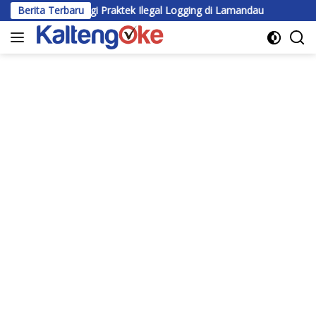
Langsung
ak Ada Lagi Praktek Ilegal Logging di Lamandau
Berita Terbaru
Wabup Kati
ke
konten