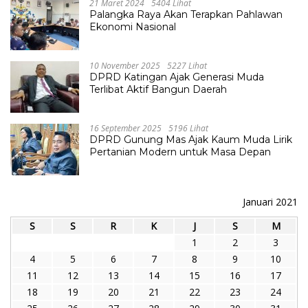
21 Maret 2024
5404 Lihat
Palangka Raya Akan Terapkan Pahlawan
Ekonomi Nasional
10 November 2025
5227 Lihat
DPRD Katingan Ajak Generasi Muda
Terlibat Aktif Bangun Daerah
16 September 2025
5196 Lihat
DPRD Gunung Mas Ajak Kaum Muda Lirik
Pertanian Modern untuk Masa Depan
Januari 2021
S
S
R
K
J
S
M
1
2
3
4
5
6
7
8
9
10
11
12
13
14
15
16
17
18
19
20
21
22
23
24