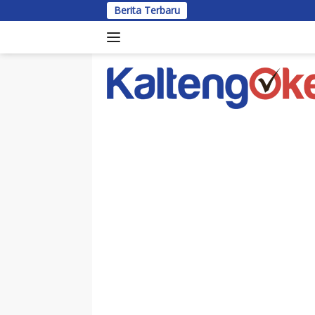
Langsung
Berita Terbaru
Bup
ke
konten