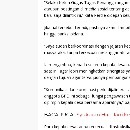
“Selaku Ketua Gugus Tugas Penanggulangan C
ataupun postingan di media sosial tentang ac
baru saja dilantik ini,” kata Perdie didepan s
Jika hal tersebut terjadi, pastinya akan diambil
hingga sanksi pidana.
“Saya sudah berkoordinasi dengan jajaran kep
masyarakat tanpa terkecuali melanggar aturan
Ia mengimbau, kepada seluruh kepala desa ba
saat ini, agar lebih meningkatkan sinergita
dengan tujuan agar terwujudnya pembangunan
“Komunikasi dan koordinasi perlu dijalin era
anggota BPD ini sebagai fungsi pengawasan
dipimpin kepala desa bersama aparatnya,” pa
BACA JUGA :
Syukuran Hari Jadi ke
Para kepala desa tanpa terkecuali diinstruk