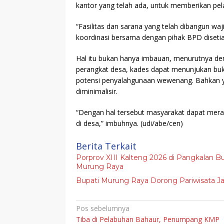
kantor yang telah ada, untuk memberikan pe
“Fasilitas dan sarana yang telah dibangun waj
koordinasi bersama dengan pihak BPD disetia
Hal itu bukan hanya imbauan, menurutnya de
perangkat desa, kades dapat menunjukan buk
potensi penyalahgunaan wewenang. Bahkan ya
diminimalisir.
“Dengan hal tersebut masyarakat dapat mer
di desa,” imbuhnya.
(udi/abe/cen)
Berita Terkait
Porprov XIII Kalteng 2026 di Pangkalan Bu
Murung Raya
Bupati Murung Raya Dorong Pariwisata J
Navigasi
Pos sebelumnya
Tiba di Pelabuhan Bahaur, Penumpang KMP
pos