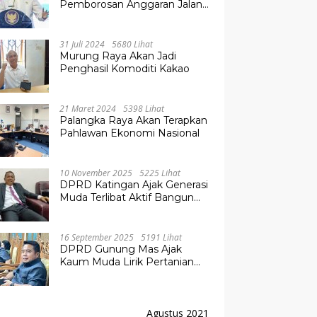
Pemborosan Anggaran Jalan
Kuala Kurun–Palangka Raya,
Hampir Tembus Rp 800 Miliar
31 Juli 2024
5680 Lihat
Murung Raya Akan Jadi
Penghasil Komoditi Kakao
21 Maret 2024
5398 Lihat
Palangka Raya Akan Terapkan
Pahlawan Ekonomi Nasional
10 November 2025
5225 Lihat
DPRD Katingan Ajak Generasi
Muda Terlibat Aktif Bangun
Daerah
16 September 2025
5191 Lihat
DPRD Gunung Mas Ajak
Kaum Muda Lirik Pertanian
Modern untuk Masa Depan
Agustus 2021