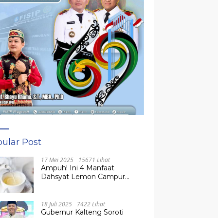
ular Post
17 Mei 2025
15671 Lihat
Ampuh! Ini 4 Manfaat
Dahsyat Lemon Campur
Madu untuk Kesehatan
Tubuh
18 Juli 2025
7422 Lihat
Gubernur Kalteng Soroti