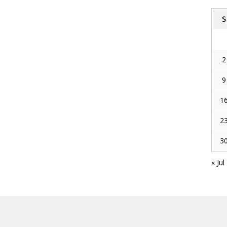
S
2
9
1
2
3
« Jul