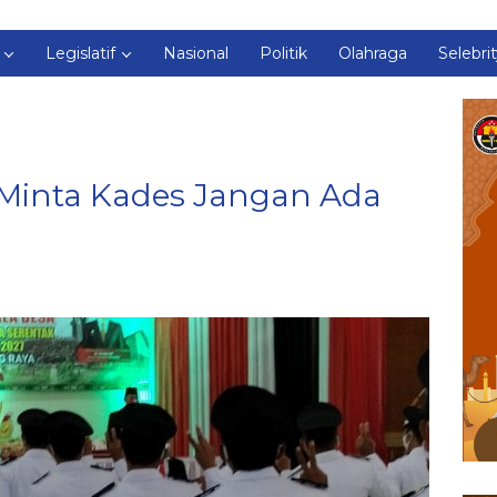
Legislatif
Nasional
Politik
Olahraga
Selebri
i Minta Kades Jangan Ada