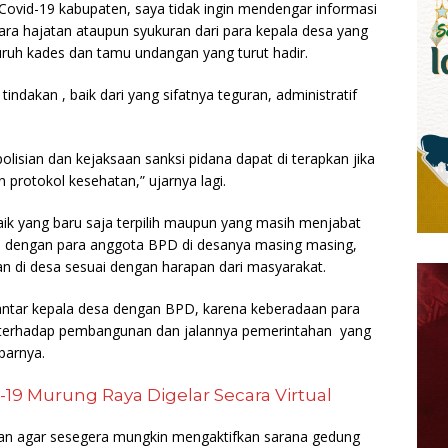
ovid-19 kabupaten, saya tidak ingin mendengar informasi
ara hajatan ataupun syukuran dari para kepala desa yang
eluruh kades dan tamu undangan yang turut hadir.
 tindakan , baik dari yang sifatnya teguran, administratif
olisian dan kejaksaan sanksi pidana dapat di terapkan jika
 protokol kesehatan,” ujarnya lagi.
ik yang baru saja terpilih maupun yang masih menjabat
s ya dengan para anggota BPD di desanya masing masing,
 di desa sesuai dengan harapan dari masyarakat.
t antar kepala desa dengan BPD, karena keberadaan para
 terhadap pembangunan dan jalannya pemerintahan yang
parnya.
-19 Murung Raya Digelar Secara Virtual
sikan agar sesegera mungkin mengaktifkan sarana gedung