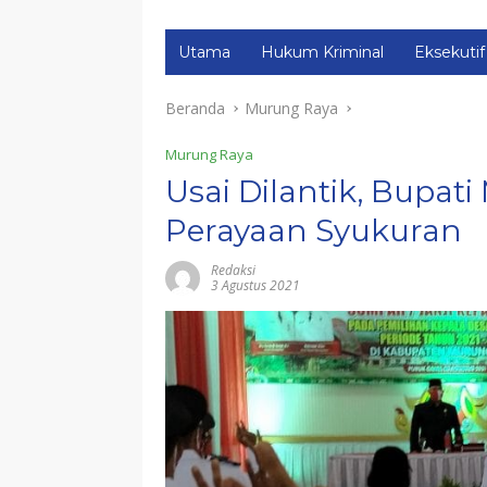
Utama
Hukum Kriminal
Eksekutif
Beranda
Murung Raya
Murung Raya
Usai Dilantik, Bupat
Perayaan Syukuran
Redaksi
3 Agustus 2021