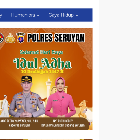
ty
Humaniora
Gaya Hidup